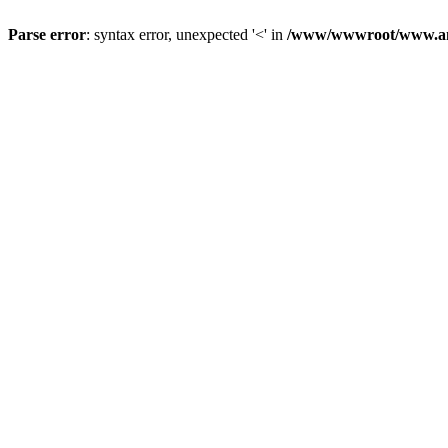
Parse error
: syntax error, unexpected '<' in
/www/wwwroot/www.anq